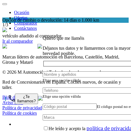
Ocasión
Ofertas
Opción de cambio o devolución: 14 días o 1.000 km
Comparador
1/3
Contáctanos
vehículo añadido al comparador.
Quiero que me llaméis
Ir al comparador
Déjanos tus datos y te llamaremos con la mayor
brevedad posible.
Marcas líderes de automoción en Barcelona, Castellón, Madrid,
Girona y Mataró
© 2026 M Automoción | Todos los derechos reservados.
Elige una opción válida
Red de Concesionarios en España. Coches nuevos, de ocasión y
taller.
Elige una opción válida
¿Te
Blog de coches
llamamos?
Aviso legal
El código postal no e
Política de privacidad
Política de cookies
política de privacid
He leído y acepto la