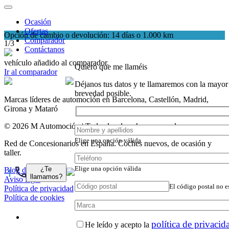
Ocasión
Ofertas
Opción de cambio o devolución: 14 días o 1.000 km
Comparador
1/3
Contáctanos
vehículo añadido al comparador.
Quiero que me llaméis
Ir al comparador
Déjanos tus datos y te llamaremos con la mayor
brevedad posible.
Marcas líderes de automoción en Barcelona, Castellón, Madrid,
Girona y Mataró
© 2026 M Automoción | Todos los derechos reservados.
Elige una opción válida
Red de Concesionarios en España. Coches nuevos, de ocasión y
taller.
Elige una opción válida
¿Te
Blog de coches
llamamos?
Aviso legal
El código postal no e
Política de privacidad
Política de cookies
política de privacid
He leído y acepto la